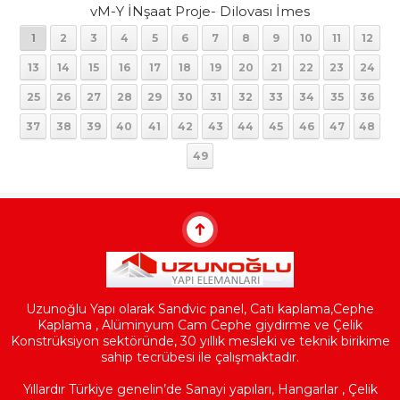
vM-Y İNşaat Proje- Dilovası İmes
1
2
3
4
5
6
7
8
9
10
11
12
13
14
15
16
17
18
19
20
21
22
23
24
25
26
27
28
29
30
31
32
33
34
35
36
37
38
39
40
41
42
43
44
45
46
47
48
49
Uzunoğlu Yapı olarak Sandvic panel, Catı kaplama,Cephe
Kaplama , Alüminyum Cam Cephe giydirme ve Çelik
Konstrüksiyon sektöründe, 30 yıllık mesleki ve teknik birikime
sahip tecrübesi ile çalışmaktadır.
Yıllardır Türkiye genelin’de Sanayi yapıları, Hangarlar , Çelik